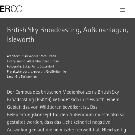
British Sky Broadcasting, Außenanlagen,
Isleworth
Architektur: Alexandra Steed Urban
Lichtplanung: Alexandra Steed Urban
Fotografie: Lukas Palik, Düsseldorf
Projektstandort: Isleworth / Großbritannien
Land: Großbritannien
Der Campus des britischen Medienkonzerns British Sky
Broadcasting (BSKYB) befindet sich in Isleworth, einem
Gebiet, das von Wildtieren bevölkert ist. Das
Beleuchtungskonzept für den Außenraum musste also so
gestaltet werden, dass das Licht keinerlei negative
Auswirkungen auf die heimische Tierwelt hat. Gleichzeitig