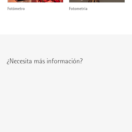
Fotómetro
Fotometría
¿Necesita más información?
Encontrará a su interlocutor regional en:
{{fon}}
{{email}}
También puede escribirnos un
E-mail
o formular su