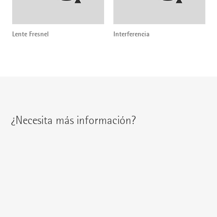
Lente Fresnel
Interferencia
¿Necesita más información?
Encontrará a su interlocutor regional en:
{{fon}}
{{email}}