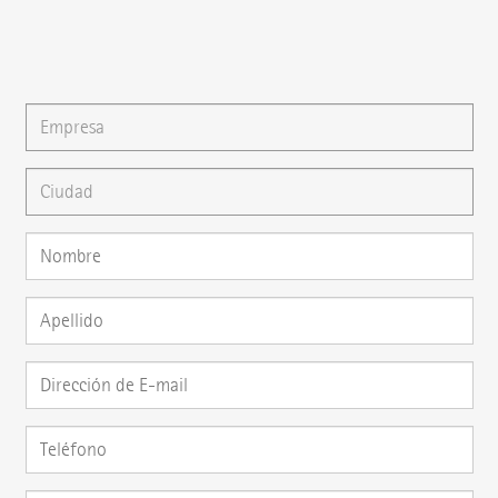
También puede escribirnos un
E-mail
o formular su
pregunta directamente aquí