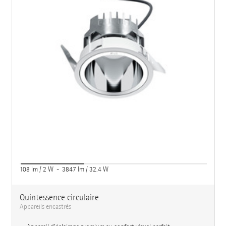
108 lm / 2 W - 3847 lm / 32.4 W
Quintessence circulaire
Appareils encastrés