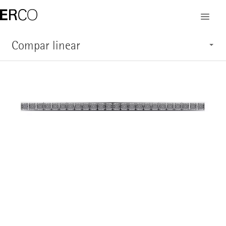
Compar linear
Caractéristiques
Application
Structure
Vue d'ensemble du système
Service
Afficher les produits