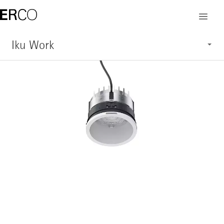
Iku Work
Caractéristiques
Application
Structure
Vue d'ensemble du système
Service
Afficher les produits