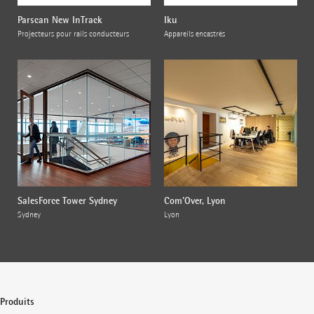
Parscan New InTrack
Iku
Projecteurs pour rails conducteurs
Appareils encastrés
SalesForce Tower Sydney
Com'Over, Lyon
Sydney
Lyon
Produits