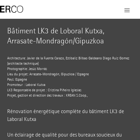
Bâtiment LK3 de Loboral Kutxa,
Arrasate-Mondragón/Gipuzkoa
Architecture: Javier de la Fuente Carazo, Estibaliz Bilbao Galdeano Diego Ruiz Gomez
(architecte technique)
Photographie: Jesús Morrás
Lieu du projet: Arrasate-Mondragón, Gipuzkoa / Espagne
Pays: Espagne
Promoteur : Laboral Kutxa
LK3 Responsable de projet : Cristina Piñeiro Iglesias
Projet, gestion et direction des travaux : KREAN S.Coop.,
Rénovation énergétique complète du bâtiment LK3 de
Laboral Kutxa
Un éclairage de qualité pour des bureaux soucieux du