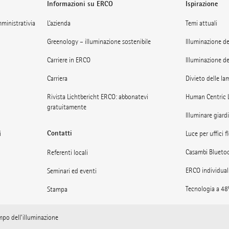
Informazioni su ERCO
Ispirazione
amministrativia
L’azienda
Temi attuali
Greenology – illuminazione sostenibile
Illuminazione de
Carriere in ERCO
Illuminazione de
Carriera
Divieto delle la
Rivista Lichtbericht ERCO: abbonatevi
Human Centric 
gratuitamente
Illuminare giardi
Contatti
i
Luce per uffici fl
Casambi Blueto
Referenti locali
ERCO individual
Seminari ed eventi
Tecnologia a 48
Stampa
Musei: La luce n
Abbonamento alla newsletter ERCO
ampo dell’illuminazione
Illuminazione per