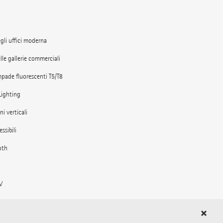
gli uffici moderna
lle gallerie commerciali
mpade fluorescenti T5/T8
Lighting
ni verticali
essibili
oth
V
egli ambienti esterni
 stazioni ferroviarie