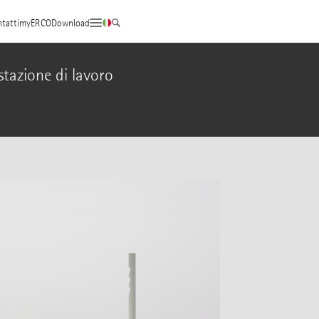
tatti
myERCO
Download
stazione di lavoro