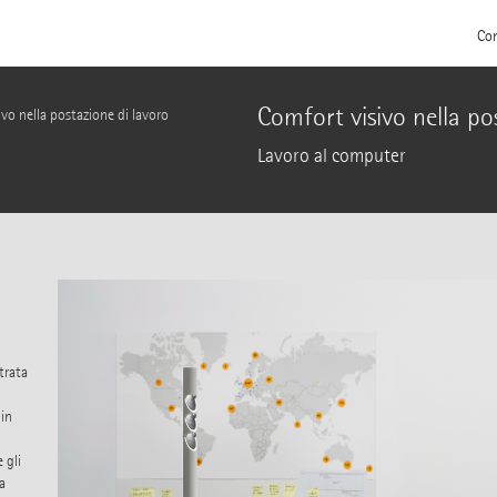
Con
Comfort visivo nella po
vo nella postazione di lavoro
Lavoro al computer
trata
 in
 gli
a