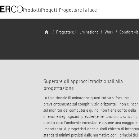
Prodotti
Progetti
Progettare la luce
Progettare l’illuminazione
Work
Comfort visi
Superare gli approcci tradizionali alla
progettazione
La tradizionale illuminazione quantitativa si focalizza
prevalentemente sui compiti visivi orizzontali, non è incen
sul monitor del computer e quindi non tiene conto della
direzione degli sguardi prevalente nel lavoro alla scrivania;
questo caso l'ambiente circostante assume una maggiore
importanza. Ai progettisti viene quindi chiesto di integrare
standard minimi previsti dalle normative con i principi dell