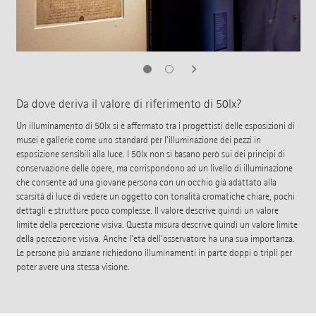
Da dove deriva il valore di riferimento di 50lx?
Un illuminamento di 50lx si è affermato tra i progettisti delle esposizioni di
musei e gallerie come uno standard per l'illuminazione dei pezzi in
esposizione sensibili alla luce. I 50lx non si basano però sui dei principi di
conservazione delle opere, ma corrispondono ad un livello di illuminazione
che consente ad una giovane persona con un occhio già adattato alla
scarsità di luce di vedere un oggetto con tonalità cromatiche chiare, pochi
dettagli e strutture poco complesse. Il valore descrive quindi un valore
limite della percezione visiva. Questa misura descrive quindi un valore limite
della percezione visiva. Anche l'età dell'osservatore ha una sua importanza.
Le persone più anziane richiedono illuminamenti in parte doppi o tripli per
poter avere una stessa visione.