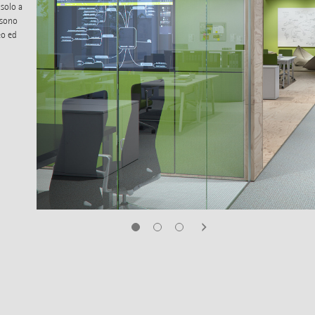
solo a
ssono
eo ed