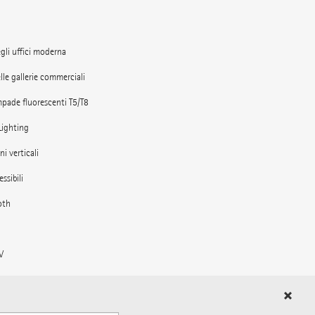
gli uffici moderna
lle gallerie commerciali
mpade fluorescenti T5/T8
Lighting
ni verticali
essibili
oth
V
egli ambienti esterni
 stazioni ferroviarie