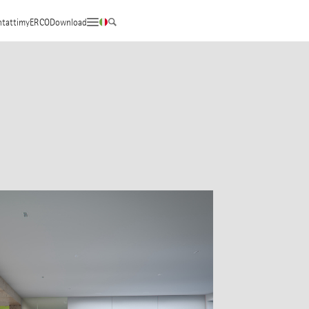
tatti
myERCO
Download