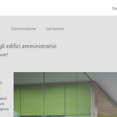
Con
e
Comunicazione
Ispirazione
li edifici amministrativi
luce?
li
e
.
bienti
luce
igliora