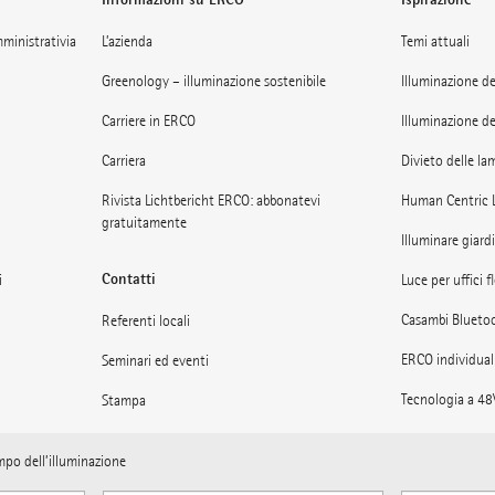
amministrativia
L’azienda
Temi attuali
Greenology – illuminazione sostenibile
Illuminazione de
Carriere in ERCO
Illuminazione de
Carriera
Divieto delle la
Rivista Lichtbericht ERCO: abbonatevi
Human Centric 
gratuitamente
Illuminare giardi
Contatti
i
Luce per uffici fl
Casambi Blueto
Referenti locali
ERCO individual
Seminari ed eventi
Tecnologia a 48
Stampa
Musei: La luce n
Abbonamento alla newsletter ERCO
ampo dell’illuminazione
Illuminazione per