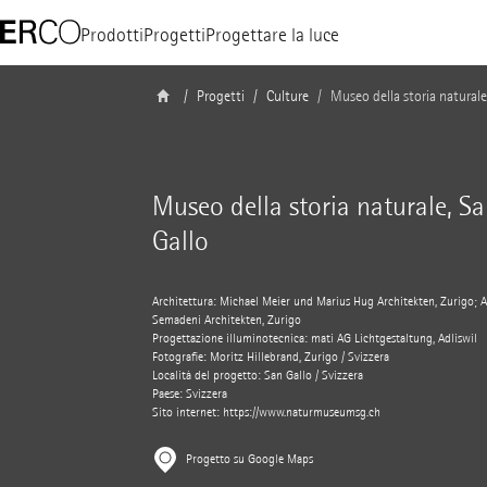
Prodotti
Progetti
Progettare la luce
Progetti
Culture
Museo della storia naturale
Museo della storia naturale, S
Gallo
Architettura: Michael Meier und Marius Hug Architekten, Zurigo;
Semadeni Architekten, Zurigo
Progettazione illuminotecnica: mati AG Lichtgestaltung, Adliswil
Fotografie: Moritz Hillebrand, Zurigo / Svizzera
Località del progetto: San Gallo / Svizzera
Paese: Svizzera
Sito internet: https://www.naturmuseumsg.ch
Progetto su Google Maps