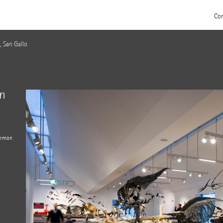
Con
, San Gallo
an
 Armon