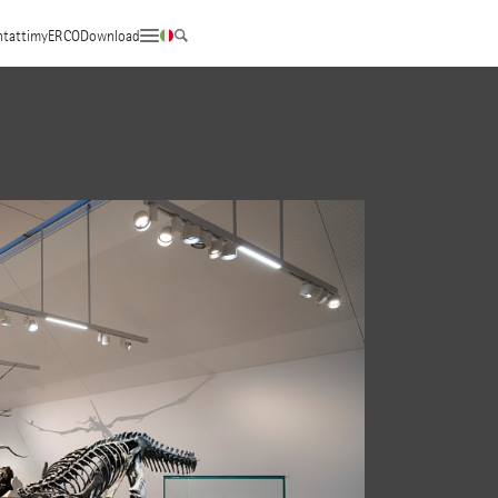
tatti
myERCO
Download