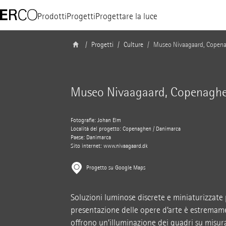
Prodotti
Progetti
Progettare la luce
Progetti
Culture
Museo Nivaagaard, Copen
Museo Nivaagaard, Copenagh
Fotografie: Johan Elm
Località del progetto: Copenaghen / Danimarca
Paese: Danimarca
Sito internet:
www.nivaagaard.dk
Progetto su Google Maps
Soluzioni luminose discrete e miniaturizzate 
presentazione delle opere d’arte è estremamen
offrono un’illuminazione dei quadri su misura.