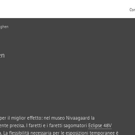
Con
aghen
en
per il miglior effetto: nel museo Nivaagaard la
te precisa. I faretti e i faretti sagomatori
Eclipse 48V
 La flessibilità necessaria per le esposizioni temporanee è