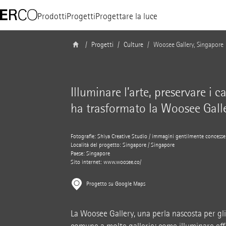
Prodotti
Progetti
Progettare la luce
Progetti
Culture
Woosee Gallery, Singapore
Illuminare l’arte, preservare i 
ha trasformato la Woosee Gall
Fotografie: Shiya Creative Studio / immagini gentilmente concesse 
Località del progetto: Singapore / Singapore
Paese: Singapore
Sito internet:
www.woosee.co/
Progetto su Google Maps
La Woosee Gallery, una perla nascosta per gli 