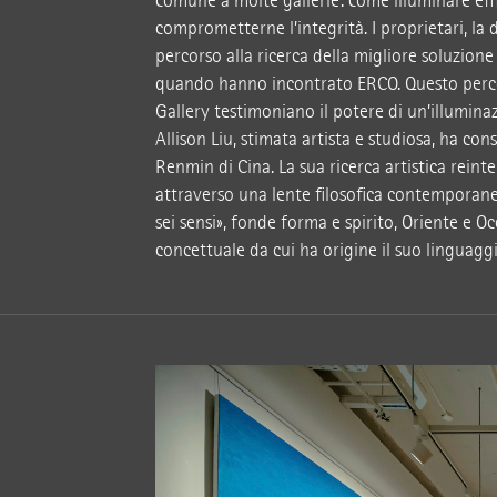
comune a molte gallerie: come illuminare eff
comprometterne l’integrità. I proprietari, la 
percorso alla ricerca della migliore soluzione
quando hanno incontrato ERCO. Questo perco
Gallery testimoniano il potere di un’illuminaz
Allison Liu, stimata artista e studiosa, ha co
Renmin di Cina. La sua ricerca artistica reint
attraverso una lente filosofica contemporane
sei sensi», fonde forma e spirito, Oriente e 
concettuale da cui ha origine il suo linguaggi