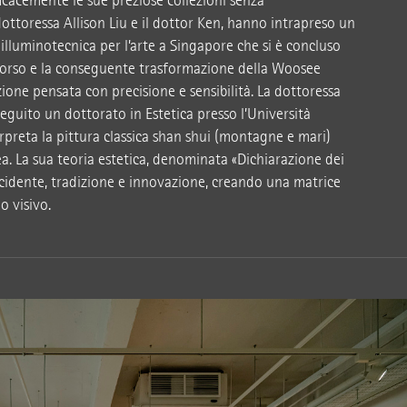
icacemente le sue preziose collezioni senza
dottoressa Allison Liu e il dottor Ken, hanno intrapreso un
 illuminotecnica per l’arte a Singapore che si è concluso
rso e la conseguente trasformazione della Woosee
ione pensata con precisione e sensibilità. La dottoressa
nseguito un dottorato in Estetica presso l’Università
erpreta la pittura classica shan shui (montagne e mari)
a. La sua teoria estetica, denominata «Dichiarazione dei
Occidente, tradizione e innovazione, creando una matrice
o visivo.