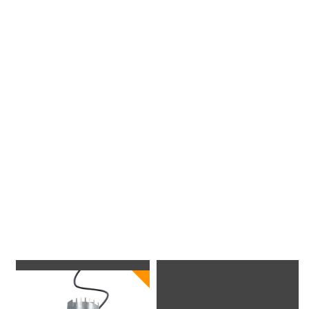
Indirizzo:
Speicherstrasse 4
60327 Francoforte sul Meno
Germania
Tel.: +49 69 273030
Fax: +49 69 27303300
ibis.accor.com/deutschland/index.de.shtml
Progettazione degli interni:
Dreesen + Partner, Düsseldorf
Apparecchi usati