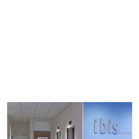
Progettista
Dreesen und Partner, Düsseldorf
illuminotecnico
Fotografo
Thomas Pflaum
Località
Frankfurt
del progetto
Progetto su Google Maps
Con un progetto fresco e creativo il gruppo Accor
riposiziona il suo marchio di Hotel economici utilizzando i
wallwasher per LED ed i faretti direzionali per ottenere un
comfort visivo efficiente.