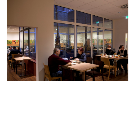
Uno stile unitario fa parte dell'immagine che il marchio
alberghiero Ibis vuole dare di sé. In questo approccio
l'illuminazione costituisce un elemento importante. Con il
programma modulare Quintessence si può soddisfare le
necessità dell'illuminazione delle superfici verticali ma
anche porre degli accenti negli ambienti. L'illuminazione
con i LED offre a tal fine una piattaforma efficiente.