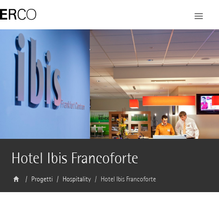
Hotel Ibis Francoforte
Progetti
Hospitality
Hotel Ibis Francoforte
Architetto
-