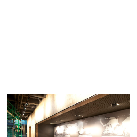
Fotografo
Edgar Zippel, Berlino
Località
Berlino
del progetto
Progetto su Google Maps
Nel cuore di Berlino - sulla Potsdamer Platz - Starbucks
presenta, oltre al piacere del caffè, anche una concezione
del design e della luce di alta qualità. Il marchio americano
dimostra da più di quarant'anni di sapere come mettere a
proprio agio i suoi clienti.