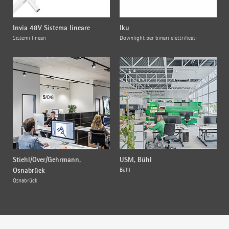
Invia 48V Sistema lineare
Iku
Sistemi lineari
Downlight per binari elettrificati
Stiehl/Over/Gehrmann,
USM, Bühl
Osnabrück
Bühl
Osnabrück