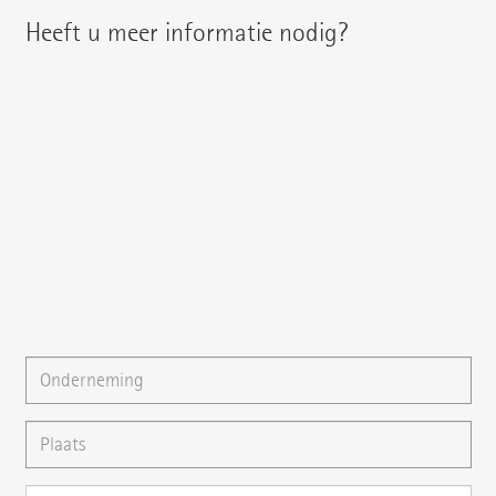
Heeft u meer informatie nodig?
U treft uw regionale contactpersoon aan onder:
{{fon}}
{{email}}
U kunt ons ook een
E-mail
schrijven of uw vraag direct
hier stellen