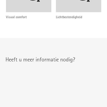
Visual comfort
Lichtbestendigheid
Heeft u meer informatie nodig?
U treft uw regionale contactpersoon aan onder:
{{fon}}
{{email}}