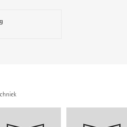
g
chniek