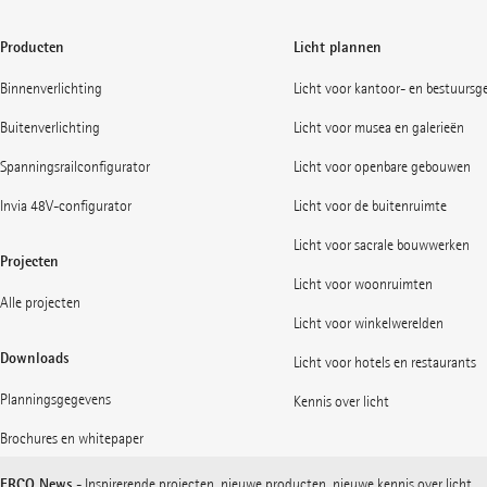
Producten
Licht plannen
Binnenverlichting
Licht voor kantoor- en bestuurs
Buitenverlichting
Licht voor musea en galerieën
Spanningsrailconfigurator
Licht voor openbare gebouwen
Invia 48V-configurator
Licht voor de buitenruimte
Licht voor sacrale bouwwerken
Projecten
Licht voor woonruimten
Alle projecten
Licht voor winkelwerelden
Downloads
Licht voor hotels en restaurants
Planningsgegevens
Kennis over licht
Brochures en whitepaper
ERCO News
- Inspirerende projecten, nieuwe producten, nieuwe kennis over licht