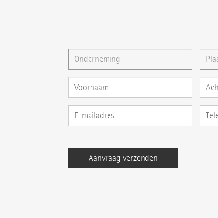
U kunt ons ook een
E-mail
schrijven of uw vra