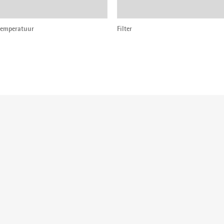
temperatuur
Filter
der: