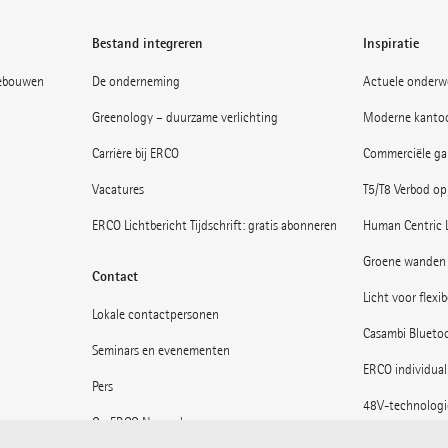
Bestand integreren
Inspiratie
gebouwen
De onderneming
Actuele onderw
Greenology – duurzame verlichting
Moderne kantoo
Carrière bij ERCO
Commerciële gal
Vacatures
T5/T8 Verbod op
ERCO Lichtbericht Tijdschrift: gratis abonneren
Human Centric 
Groene wanden 
Contact
Licht voor flexi
Lokale contactpersonen
Casambi Blueto
Seminars en evenementen
ERCO individual
Pers
48V-technologi
Op ERCO News abonneren
Musea: Licht in