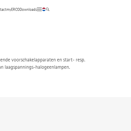
tact
myERCO
Downloads
zende voorschakelapparaten en start- resp.
van laagspannings-halogeenlampen.