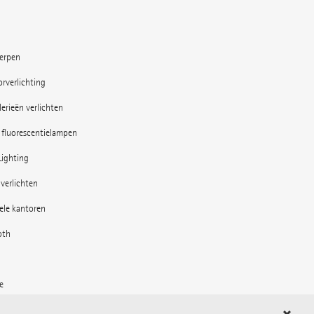
erpen
rverlichting
erieën verlichten
 fluorescentielampen
Lighting
verlichten
bele kantoren
oth
e
 de buitenruimte