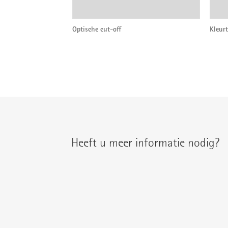
Optische cut-off
Kleur
Heeft u meer informatie nodig?
U treft uw regionale contactpersoon aan on
{{fon}}
{{email}}