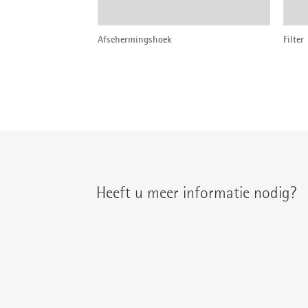
Afschermingshoek
Filter
Heeft u meer informatie nodig?
U treft uw regionale contactpersoon aan on
{{fon}}
{{email}}