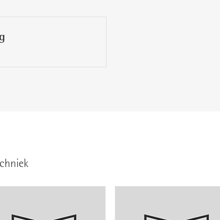
g
chniek