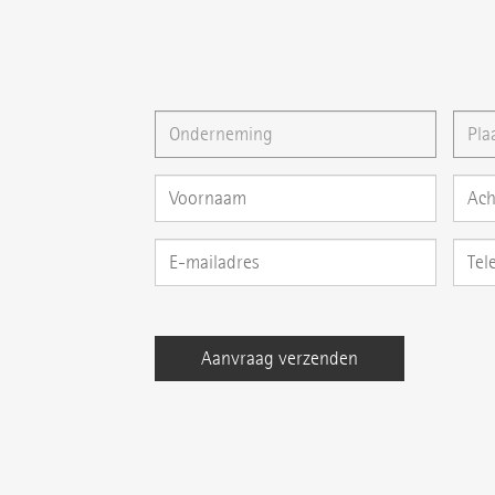
U kunt ons ook een
E-mail
schrijven of uw vra