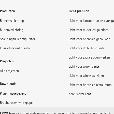
Producten
Licht plannen
Binnenverlichting
Licht voor kantoor- en bestuurs
Buitenverlichting
Licht voor musea en galerieën
Spanningsrailconfigurator
Licht voor openbare gebouwen
Invia 48V-configurator
Licht voor de buitenruimte
Licht voor sacrale bouwwerken
Projecten
Licht voor woonruimten
Alle projecten
Licht voor winkelwerelden
Downloads
Licht voor hotels en restaurants
Planningsgegevens
Kennis over licht
Brochures en whitepaper
ERCO News
- Inspirerende projecten, nieuwe producten, nieuwe kennis over licht