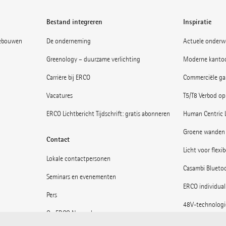
Bestand integreren
Inspiratie
gebouwen
De onderneming
Actuele onderw
Greenology – duurzame verlichting
Moderne kantoo
Carrière bij ERCO
Commerciële gal
Vacatures
T5/T8 Verbod op
ERCO Lichtbericht Tijdschrift: gratis abonneren
Human Centric 
Groene wanden 
Contact
Licht voor flexi
Lokale contactpersonen
Casambi Blueto
Seminars en evenementen
ERCO individual
Pers
48V-technologi
Op ERCO News abonneren
Musea: Licht in