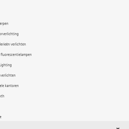
erpen
rverlichting
erieën verlichten
 fluorescentielampen
Lighting
verlichten
bele kantoren
oth
e
 de buitenruimte