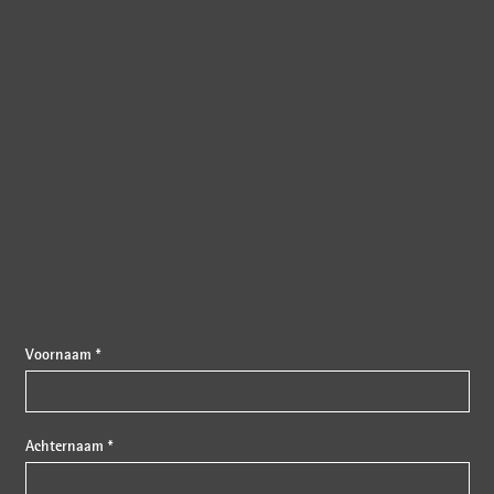
{{fon}}
Voornaam *
Achternaam *