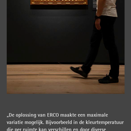
„De oplossing van ERCO maakte een maximale
variatie mogelijk. Bijvoorbeeld in de kleurtemperatuur
die per ruimte kan verschillen en door diverse