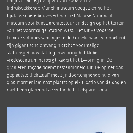
omgevormd. Bij de opera van 2008 en het
indrukwekkende Munch museum voegt zich nu het
tijdloos sobere bouwwerk van het Noorse Nationaal
museum voor kunst, architectuur en design op het terrein
van het voormalige Station west. Het uit versoberde
kubieke volumes samengestelde bouwlichaam verloochent
zijn gigantische omvang niet; het voormalige
stationsgebouw dat tegenwoordig het Nobel-
vredescentrum herbergt, kadert het L-vormig in. De
granieten façade ademt bestendigheid uit. De op het dak
geplaatste „lichtzaal“ met zijn doorschijnende huid van
glas-marmer laminaat plaatst op elk tijdstip van de dag en
nacht een glanzend accent in het stadspanorama.