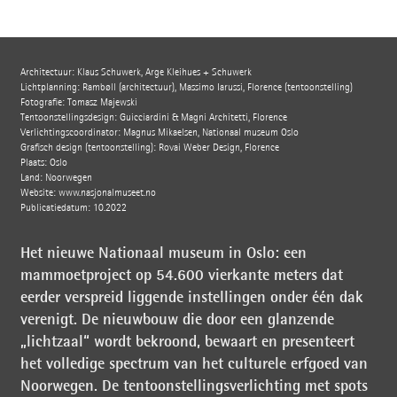
Architectuur: Klaus Schuwerk, Arge Kleihues + Schuwerk
Lichtplanning: Rambøll (architectuur), Massimo Iarussi, Florence (tentoonstelling)
Fotografie: Tomasz Majewski
Tentoonstellingsdesign: Guicciardini & Magni Architetti, Florence
Verlichtingscoördinator: Magnus Mikaelsen, Nationaal museum Oslo
Grafisch design (tentoonstelling): Rovai Weber Design, Florence
Plaats: Oslo
Land: Noorwegen
Website:
www.nasjonalmuseet.no
Publicatiedatum: 10.2022
Het nieuwe Nationaal museum in Oslo: een
mammoetproject op 54.600 vierkante meters dat
eerder verspreid liggende instellingen onder één dak
verenigt. De nieuwbouw die door een glanzende
„lichtzaal“ wordt bekroond, bewaart en presenteert
het volledige spectrum van het culturele erfgoed van
Noorwegen. De tentoonstellingsverlichting met spots