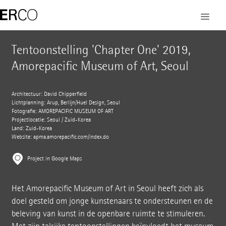
Tentoonstelling 'Chapter One' 2019,
Amorepacific Museum of Art, Seoul
Architectuur: David Chipperfield
Lichtplanning: Arup, Berlijn/Huel Design, Seoul
Fotografie: AMOREPACIFIC MUSEUM OF ART
Projectlocatie: Seoul / Zuid-Korea
Land: Zuid-Korea
Website: apma.amorepacific.com/index.do
Project in Google Maps
Het Amorepacific Museum of Art in Seoul heeft zich als
doel gesteld om jonge kunstenaars te ondersteunen en de
beleving van kunst in de openbare ruimte te stimuleren.