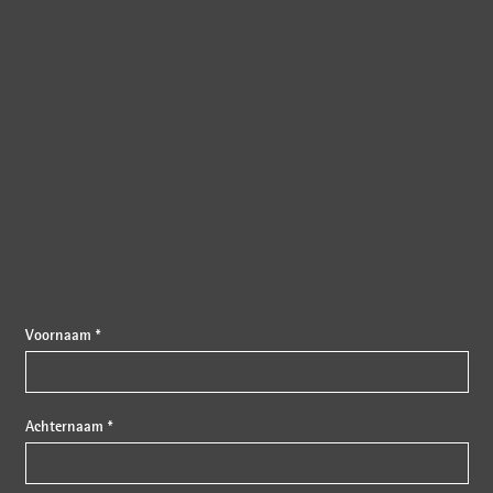
{{fon}}
Voornaam *
Achternaam *