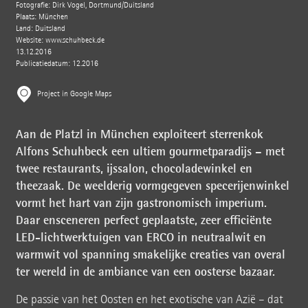
Fotografie: Dirk Vogel, Dortmund/Duitsland
Plaats: München
Land: Duitsland
Website:
www.schuhbeck.de
13.12.2016
Publicatiedatum: 12.2016
Project in Google Maps
Aan de Platzl in München exploiteert sterrenkok
Alfons Schuhbeck een ultiem gourmetparadijs – met
twee restaurants, ijssalon, chocoladewinkel en
theezaak. De weelderig vormgegeven specerijenwinkel
vormt het hart van zijn gastronomisch imperium.
Daar ensceneren perfect geplaatste, zeer efficiënte
LED-lichtwerktuigen van ERCO in neutraalwit en
warmwit vol spanning smakelijke creaties van overal
ter wereld in de ambiance van een oosterse bazaar.
De passie van het Oosten en het exotische van Azië – dat