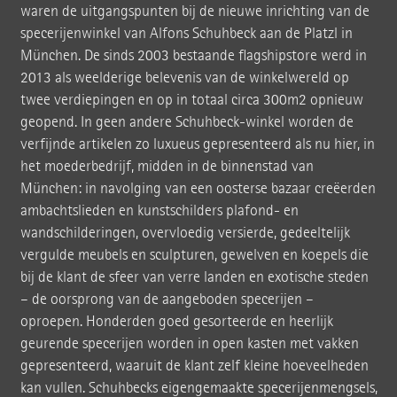
waren de uitgangspunten bij de nieuwe inrichting van de
specerijenwinkel van Alfons Schuhbeck aan de Platzl in
München. De sinds 2003 bestaande flagshipstore werd in
2013 als weelderige belevenis van de winkelwereld op
twee verdiepingen en op in totaal circa 300m2 opnieuw
geopend. In geen andere Schuhbeck-winkel worden de
verfijnde artikelen zo luxueus gepresenteerd als nu hier, in
het moederbedrijf, midden in de binnenstad van
München: in navolging van een oosterse bazaar creëerden
ambachtslieden en kunstschilders plafond- en
wandschilderingen, overvloedig versierde, gedeeltelijk
vergulde meubels en sculpturen, gewelven en koepels die
bij de klant de sfeer van verre landen en exotische steden
– de oorsprong van de aangeboden specerijen –
oproepen. Honderden goed gesorteerde en heerlijk
geurende specerijen worden in open kasten met vakken
gepresenteerd, waaruit de klant zelf kleine hoeveelheden
kan vullen. Schuhbecks eigengemaakte specerijenmengsels,