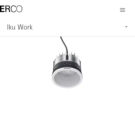
Iku Work
Merkmale
Anwendung
Aufbau
Systemübersicht
Service
Produkte anzeigen