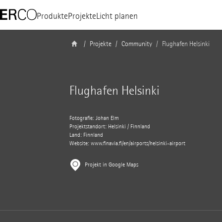
Produkte
Projekte
Licht planen
Projekte
Community
Flughafen Helsinki
Flughafen Helsinki
Fotografie: Johan Elm
Projektstandort: Helsinki / Finnland
Land: Finnland
Website:
www.finavia.fi/en/airports/helsinki-airport
Projekt in Google Maps