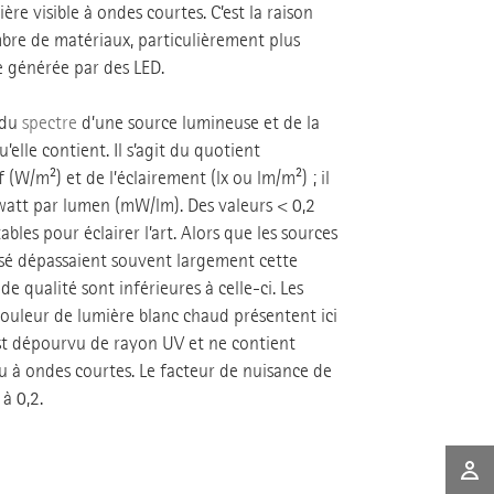
ère visible à ondes courtes. C’est la raison
mbre de matériaux, particulièrement plus
le générée par des LED.
 du
spectre
d’une source lumineuse et de la
elle contient. Il s’agit du quotient
(W/m²) et de l’éclairement (lx ou lm/m²) ; il
watt par lumen (mW/lm). Des valeurs < 0,2
les pour éclairer l’art. Alors que les sources
ssé dépassaient souvent largement cette
de qualité sont inférieures à celle-ci. Les
couleur de lumière blanc chaud présentent ici
est dépourvu de rayon UV et ne contient
u à ondes courtes. Le facteur de nuisance de
à 0,2.