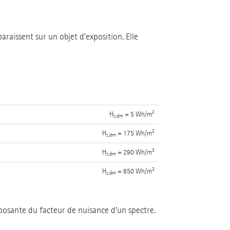
aissent sur un objet d'exposition. Elle
H
= 5 Wh/m²
s,dm
H
= 175 Wh/m²
s,dm
H
= 290 Wh/m²
s,dm
H
= 850 Wh/m²
s,dm
mposante du facteur de nuisance d’un spectre.