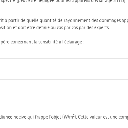
 spectre (peut être négligée pour les appareils d’éclairage à LED)
rit à partir de quelle quantité de rayonnement des dommages appar
ition et doit être définie au cas par cas par des experts.
ère concernant la sensibilité à l’éclairage :
adiance nocive qui frappe l’objet (W/m²). Cette valeur est une co