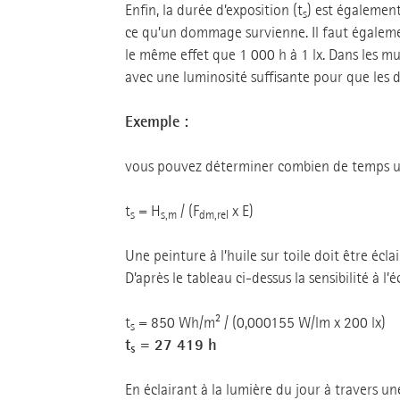
Enfin, la durée d’exposition (t
) est égalemen
s
ce qu’un dommage survienne. Il faut égalemen
le même effet que 1 000 h à 1 lx. Dans les mu
avec une luminosité suffisante pour que les d
Exemple :
vous pouvez déterminer combien de temps un
t
= H
/ (F
x E)
s
s,m
dm,rel
Une peinture à l’huile sur toile doit être écl
D’après le tableau ci-dessus la sensibilité à l
t
= 850 Wh/m² / (0,000155 W/lm x 200 lx)
s
t
= 27 419 h
s
En éclairant à la lumière du jour à travers u