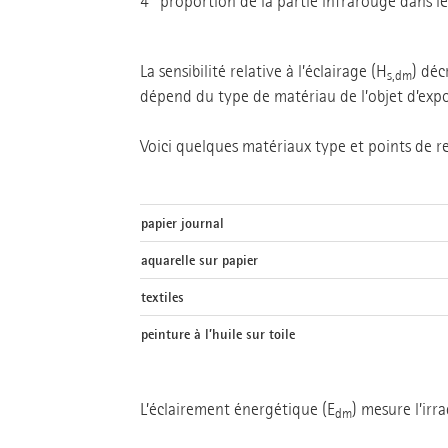
proportion de la partie infrarouge dans le
La sensibilité relative à l’éclairage (H
) déc
s,dm
dépend du type de matériau de l’objet d’expos
Voici quelques matériaux type et points de rep
papier journal
aquarelle sur papier
textiles
peinture à l’huile sur toile
L’éclairement énergétique (E
) mesure l’irr
dm