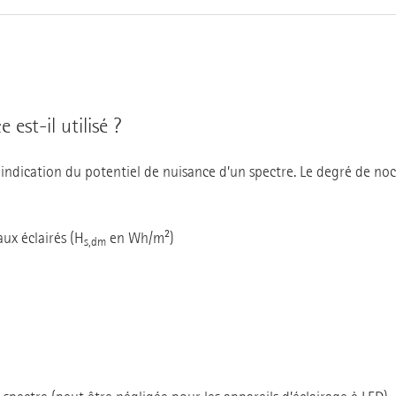
est-il utilisé ?
ndication du potentiel de nuisance d’un spectre. Le degré de noci
aux éclairés (H
en Wh/m²)
s,dm