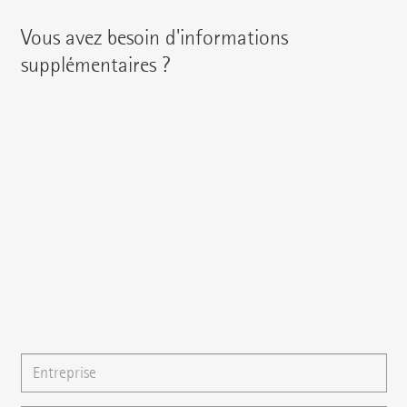
Vous avez besoin d'informations
supplémentaires ?
Vous pouvez contacter votre interlocuteur régional en
utilisant les coordonnées suivantes :
{{fon}}
{{email}}
Vous pouvez également nous écrire un
e-mail
ou poser
directement votre question ici