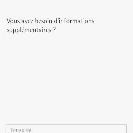
Vous avez besoin d'informations
supplémentaires ?
Vous pouvez contacter votre interlocuteur régional en
utilisant les coordonnées suivantes :
{{fon}}
{{email}}
Vous pouvez également nous écrire un
e-mail
ou poser
directement votre question ici