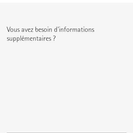
Vous avez besoin d'informations
supplémentaires ?
Vous pouvez contacter votre interlocuteur régional en
utilisant les coordonnées suivantes :
{{fon}}
{{email}}
Vous pouvez également nous écrire un
e-mail
ou poser
directement votre question ici