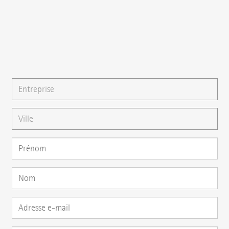
{{email}}
Vous pouvez également nous écrire un
e-mail
ou poser
directement votre question ici