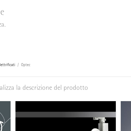
le
za.
lettrificati
Optec
alizza la descrizione del prodotto