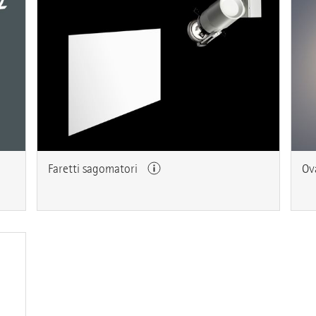
Faretti sagomatori
Ov