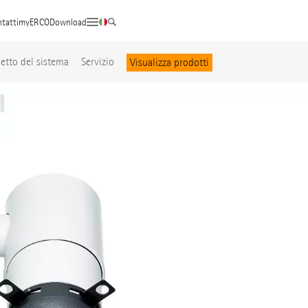
tatti
myERCO
Download
etto del sistema
Servizio
Visualizza prodotti