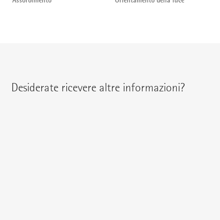
Assorbimento
Orientamento della luce
Desiderate ricevere altre informazioni?
Qui potete contattare il vostro referente regionale:
{{fon}}
{{email}}
Potete inviarci anche una
e-mail
o porre la vostra richiesta
direttamente qui