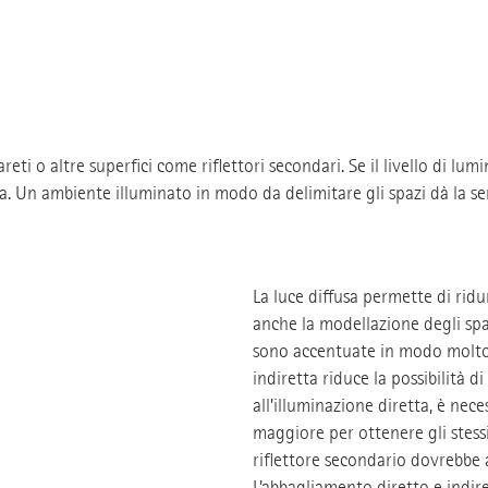
pareti o altre superfici come riflettori secondari. Se il livello di lum
a. Un ambiente illuminato in modo da delimitare gli spazi dà la sen
La luce diffusa permette di rid
anche la modellazione degli spaz
sono accentuate in modo molto l
indiretta riduce la possibilità di
all’illuminazione diretta, è ne
maggiore per ottenere gli stessi 
riflettore secondario dovrebbe a
L’abbagliamento diretto e indir