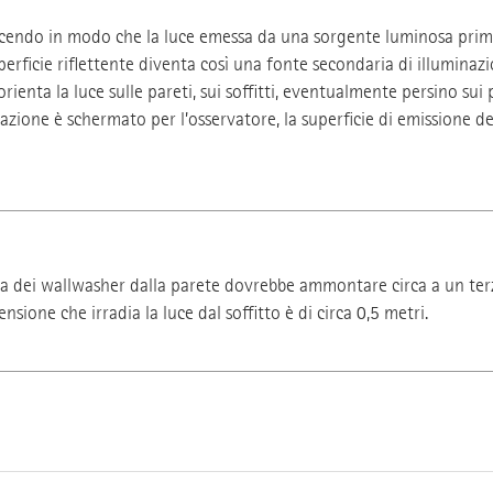
acendo in modo che la luce emessa da una sorgente luminosa prima
perficie riflettente diventa così una fonte secondaria di illuminaz
orienta la luce sulle pareti, sui soffitti, eventualmente persino sui
nazione è schermato per l’osservatore, la superficie di emissione del
a dei wallwasher dalla parete dovrebbe ammontare circa a un terzo 
sione che irradia la luce dal soffitto è di circa 0,5 metri.