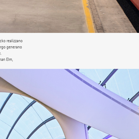
ecko realizzano
largo generano
.
han Elm,