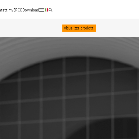
tatti
myERCO
Download
Visualizza prodotti