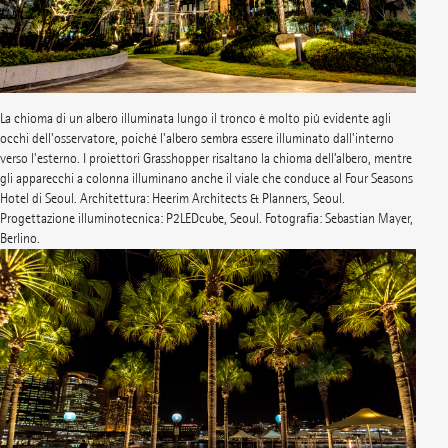
La chioma di un albero illuminata lungo il tronco è molto più evidente agli
occhi dell'osservatore, poiché l'albero sembra essere illuminato dall'interno
verso l'esterno. I proiettori Grasshopper risaltano la chioma dell’albero, mentre
gli apparecchi a colonna illuminano anche il viale che conduce al Four Seasons
Hotel di Seoul. Architettura: Heerim Architects & Planners, Seoul.
Progettazione illuminotecnica: P2LEDcube, Seoul. Fotografia: Sebastian Mayer,
Berlino.