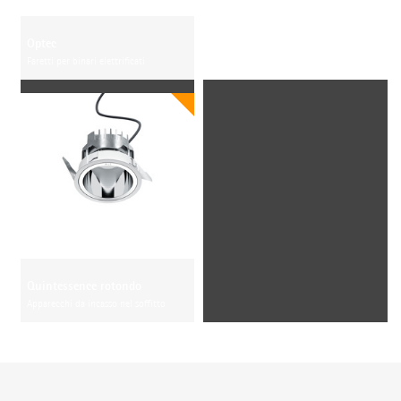
Optec
Faretti per binari elettrificati
Quintessence rotondo
Apparecchi da incasso nel soffitto