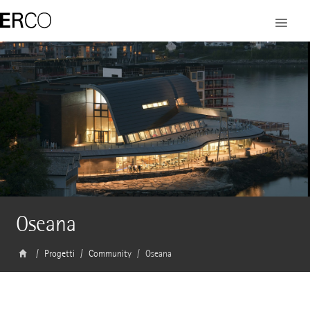
Oseana
Progetti
Community
Oseana
Architetto
Grieg Arkitekter, Bergen