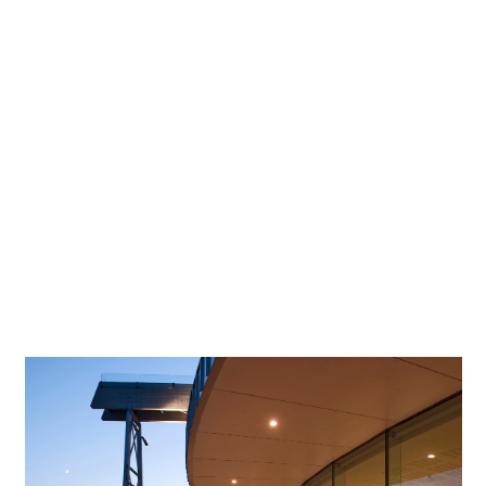
Progettista
Multiconsult AS
illuminotecnico
Fotografo
Thomas Mayer, Neuss
Località
Os (Bergen)
del progetto
Progetto su Google Maps
Dagli ambienti esterni alla galleria d'arte, al ristorante e
fino all'auditorium, i progettisti del centro culturale di Os,
in Norvegia, impiegano gli strumenti di illuminazione di
ERCO, soprattutto nell'avanzata tecnologia LED.