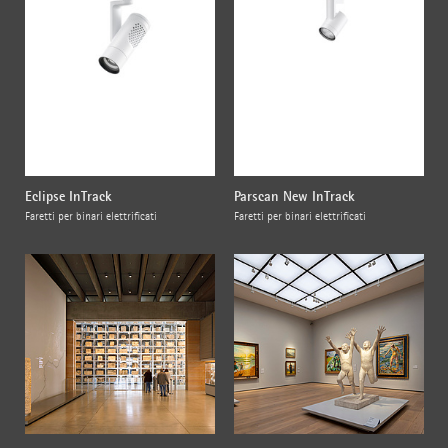
Eclipse InTrack
Parscan New InTrack
Faretti per binari elettrificati
Faretti per binari elettrificati