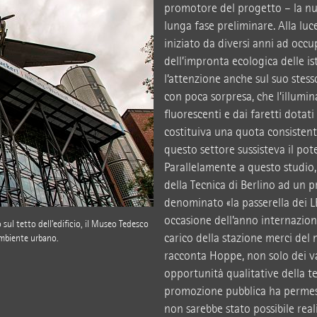
promotore del progetto – la n
lunga fase preliminare. Alla luce
iniziato da diversi anni ad occup
dell’impronta ecologica delle is
l’attenzione anche sul suo stess
con poca sorpresa, che l’illumi
fluorescenti e dai faretti dota
costituiva una quota consisten
questo settore sussisteva il pot
Parallelamente a questo studio,
della Tecnica di Berlino ad un p
denominato «la passerella dei L
occasione dell’anno internazional
sul tetto dell’edificio, il Museo Tedesco
carico della stazione merci del 
’ambiente urbano.
racconta Hoppe, non solo dei v
opportunità qualitative della 
promozione pubblica ha permess
non sarebbe stato possibile reali