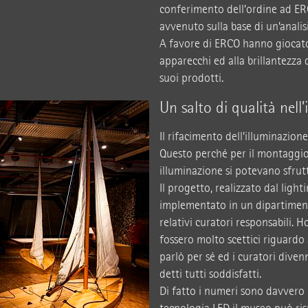
conferimento dell’ordine ad ER
avvenuto sulla base di un’anali
A favore di ERCO hanno giocato, 
apparecchi ed alla brillantezza de
suoi prodotti.
Un salto di qualità nell
Il rifacimento dell’illuminazion
Questo perché per il montaggio 
illuminazione si potevano sfrut
Il progetto, realizzato dal ligh
implementato in un dipartimento
relativi curatori responsabili. H
fossero molto scettici riguardo
parlò per sé ed i curatori divenn
detti tutti soddisfatti.
Di fatto i numeri sono davvero 