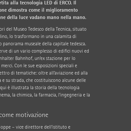
rtita alla tecnologia LED di ERCO. Il
ione dimostra come il miglioramento
zione della luce vadano mano nella mano.
ori del Museo Tedesco della Tecnica, situato
lino, lo trasformano in una calamita di
co panorama museale della capitale tedesca.
serve di un vario complesso di edifici nuovi ed
 Anhalter Bahnhof, un’ex stazione per lo
merci. Con le sue esposizioni speciali e
tro di tematiche: oltre all’aviazione ed alla
a e su strada, che costituiscono alcune delle
qui è illustrata la storia della tecnologia
inema, la chimica, la farmacia, l’ingegneria e la
o come motivazione
ppe – vice direttore dell’istituto e