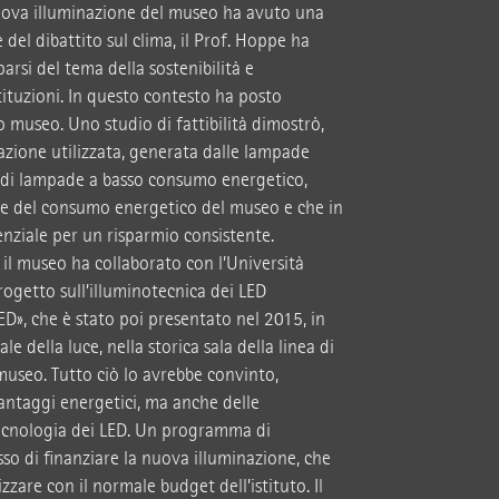
uova illuminazione del museo ha avuto una
 del dibattito sul clima, il Prof. Hoppe ha
arsi del tema della sostenibilità e
tituzioni. In questo contesto ha posto
o museo. Uno studio di fattibilità dimostrò,
nazione utilizzata, generata dalle lampade
ti di lampade a basso consumo energetico,
te del consumo energetico del museo e che in
enziale per un risparmio consistente.
 il museo ha collaborato con l’Università
rogetto sull’illuminotecnica dei LED
ED», che è stato poi presentato nel 2015, in
e della luce, nella storica sala della linea di
museo. Tutto ciò lo avrebbe convinto,
antaggi energetici, ma anche delle
tecnologia dei LED. Un programma di
o di finanziare la nuova illuminazione, che
zzare con il normale budget dell’istituto. Il