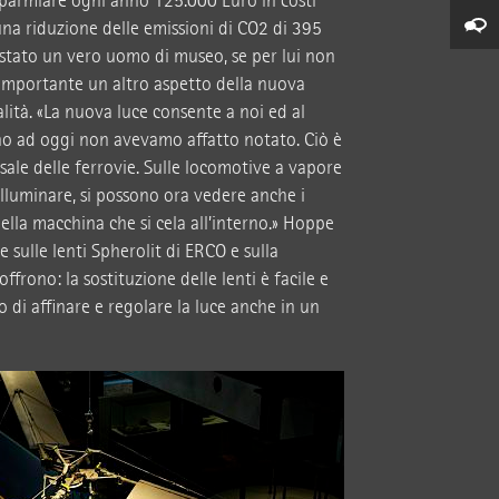
sparmiare ogni anno 125.000 Euro in costi
una riduzione delle emissioni di CO2 di 395
stato un vero uomo di museo, se per lui non
 importante un altro aspetto della nuova
alità. «La nuova luce consente a noi ed al
ino ad oggi non avevamo affatto notato. Ciò è
sale delle ferrovie. Sulle locomotive a vapore
illuminare, si possono ora vedere anche i
 della macchina che si cela all’interno.» Hoppe
sulle lenti Spherolit di ERCO e sulla
 offrono: la sostituzione delle lenti è facile e
 di affinare e regolare la luce anche in un