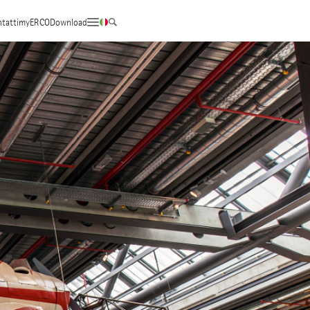
tatti
myERCO
Download