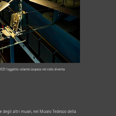
 ERCO l’oggetto volante sospeso nel cielo diventa
e degli altri musei, nel Museo Tedesco della