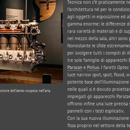
Tecnica non c’è praticamente ne
l’architettura né per le condizi
agli oggetti in esposizione ed a
gamma enorme: le differenze di 
rara varietà di materiali e di su
nel mezzo della sala, altri sono 
Nonostante le sfide estremament
per svolgere tutti i compiti di i
tre sole famiglie di apparecchi
Parscan
e
Pollux
. I faretti Opte
luce narrow spot, spot, flood, w
potente base dell’illuminazione 
nelle quali si è dovuto proiettar
motore dell’aereo sospeso nell’aria.
impiegati gli apparecchi Parsca
offrono infine una luce precisa s
pannelli con i testi esplicativ.
Con la sua nuova illuminazione 
fissa proprio nel settore della 