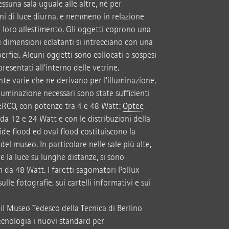
ssuna sala uguale alle altre, né per
oni di luce diurna, e nemmeno in relazione
l loro allestimento. Gli oggetti coprono una
dimensioni eclatanti si intrecciano con una
perfici. Alcuni oggetti sono collocati o sospesi
presentati all’interno delle vetrine.
e varie che ne derivano per l’illuminazione,
lluminazione necessari sono state sufficienti
 ERCO, con potenze tra 4 e 48 Watt:
Optec
,
c da 12 e 24 Watt e con le distribuzioni della
ide flood ed oval flood costituiscono la
del museo. In particolare nelle sale più alte,
e la luce su lunghe distanze, si sono
n da 48 Watt. I faretti sagomatori Pollux
ulle fotografie, sui cartelli informativi e sui
il Museo Tedesco della Tecnica di Berlino
tecnologia i nuovi standard per