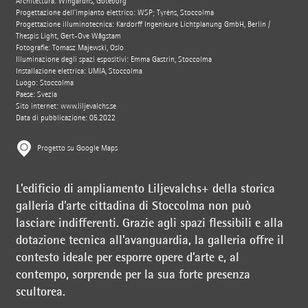
Architettura: Wingårdhs, Göteborg
Progettazione dell’impianto elettrico: WSP; Tyréns, Stoccolma
Progettazione illuminotecnica: Kardorff Ingenieure Lichtplanung GmbH, Berlin /
Thespis Light, Gert-Ove Wågstam
Fotografie: Tomasz Majewski, Oslo
Illuminazione degli spazi espositivi: Emma Gästrin, Stoccolma
Installazione elettrica: UMIA, Stoccolma
Luogo: Stoccolma
Paese: Svezia
Sito internet:
www.liljevalchs.se
Data di pubblicazione: 05.2022
Progetto su Google Maps
L’edificio di ampliamento Liljevalchs+ della storica
galleria d’arte cittadina di Stoccolma non può
lasciare indifferenti. Grazie agli spazi flessibili e alla
dotazione tecnica all’avanguardia, la galleria offre il
contesto ideale per esporre opere d’arte e, al
contempo, sorprende per la sua forte presenza
scultorea.