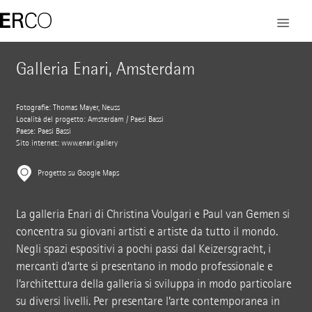
Galleria Enari, Amsterdam
Fotografie: Thomas Mayer, Neuss
Località del progetto: Amsterdam / Paesi Bassi
Paese: Paesi Bassi
Sito internet:
www.enari.gallery
Progetto su Google Maps
La galleria Enari di Christina Voulgari e Paul van Gemen si
concentra su giovani artisti e artiste da tutto il mondo.
Negli spazi espositivi a pochi passi dal Keizersgracht, i
mercanti d’arte si presentano in modo professionale e
l’architettura della galleria si sviluppa in modo particolare
su diversi livelli. Per presentare l’arte contemporanea in