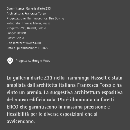
Committente: Galleria d'arte Z33
Architettura: Francesca Torzo
Progettazione illuminotecnica: Ben Boving
Fotografie: Thomas Mayer, Neuss
Progetto: Z33, Hasselt, Belgio
Luogo: Hasselt
Paese: Belgio
Sito internet:
www.z33.be
Data di pubblicazione: 11.2022
Progetto su Google Maps
La galleria d’arte Z33 nella fiamminga Hasselt è stata
ampliata dall’architetta italiana Francesca Torzo e ha
vinto un premio. La suggestiva architettura espositiva
del nuovo edificio «ala 19» è illuminata da faretti
ERCO che garantiscono la massima precisione e
flessibilità per le diverse esposizioni che si
avvicendano.