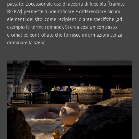
passato. L’occasionale uso di accenti di luce blu (tramite
RGBW) permette di identificare e differenziare alcuni
elementi del sito, come recipienti o aree specifiche (ad
esempio le terme romane). Si crea così un contrasto
cromatico controllato che fornisce informazioni senza
dominare la scena.