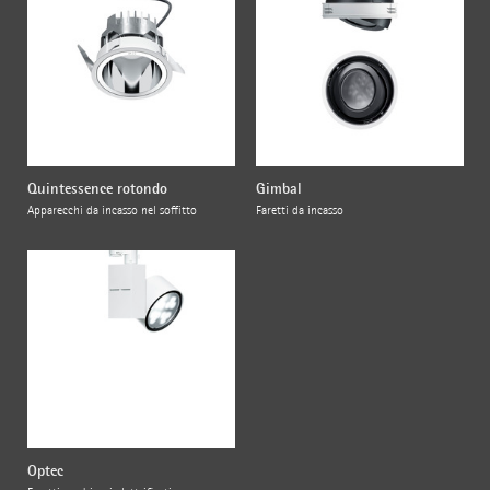
Quintessence rotondo
Gimbal
Apparecchi da incasso nel soffitto
Faretti da incasso
Optec