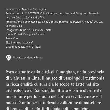
Committente: Museo di Sanxingdui
Architettura: Liu Yi / CSWADI (China Southwest Architectural Design and Research
Institute Corp. Ltd), Chengdu, Cina
Progettazione illuminotecnica: iLicht Lighting Engineering Design (Chengdu) Co., Ltd.,
Chengdu, Cina
Fotografie: Studio SZ / Justin Szeremeta
Luogo: Città di Guanghan, Sichuan
Paese: Cina
Sito internet: sxd.cn/en/
Data di pubblicazione: 01.2024
Progetto su Google Maps
Poco distante dalla città di Guanghan, nella provincia
di Sichuan in Cina, il museo di Sanxingdui testimonia
la ricca eredità culturale e le scoperte fatte nel sito
archeologico di Sanxingdui. Il sito è particolarmente
importante per lo studio dell’antica civiltà cinese e il
museo è noto per la notevole collezione di maschere
di bronzo, di artefatti di giada e di ceramiche,