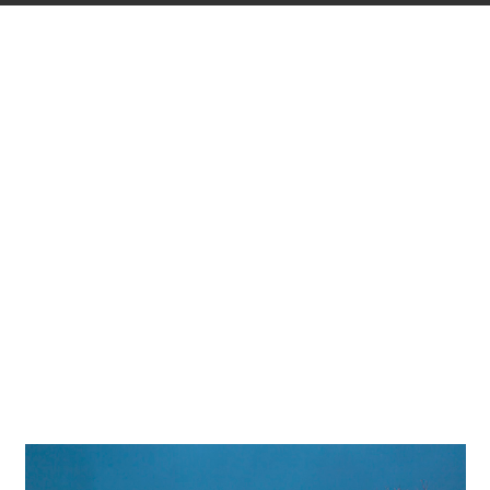
Architetto
MUHS Landschaftsarchitekten, Kiel. Markus-
Diedenhofen Innenarchitektur, Reutlingen.
moodworks, Lensahn
Fotografo
Frieder Blickle
Località
Weissenhaus
del progetto
Progetto su Google Maps
Il Schlossgut Weissenhaus offre ai suoi ospiti un soggiorno
indimenticabile sulle coste del Mar Baltico tedesco. Edifici
antichi abbinati a tecnologie moderne ed alla pace del
mare. Vacanza, benessere e piaceri culinari concentrati in
un unico luogo.