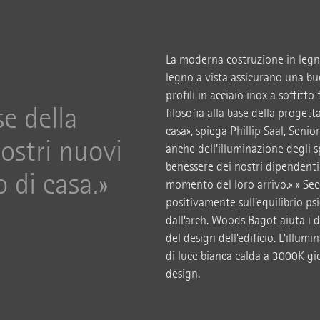
La moderna costruzione in legno 
legno a vista assicurano una bu
profili in acciaio inox a soffitto
se della
filosofia alla base della progett
casa», spiega Phillip Saal, Seni
ostri nuovi
anche dell'illuminazione degli sp
benessere dei nostri dipendenti 
o di casa.
momento del loro arrivo.» » Sec
positivamente sull’equilibrio ps
dall’arch. Woods Bagot aiuta i d
del design dell’edificio. L'illum
di luce bianca calda a 3000K gi
design.