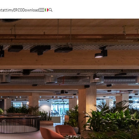
tatti
myERCO
Download