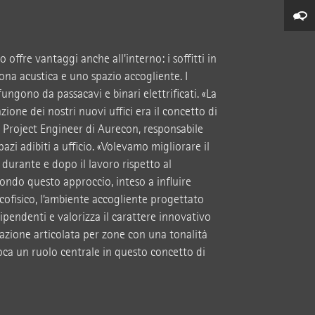
offre vantaggi anche all'interno: i soffitti in
ona acustica e uno spazio accogliente. I
 fungono da passacavi e binari elettrificati. «La
azione dei nostri nuovi uffici era il concetto di
or Project Engineer di Aurecon, responsabile
azi adibiti a ufficio. «Volevamo migliorare il
durante e dopo il lavoro rispetto al
ondo questo approccio, inteso a influire
icofisico, l’ambiente accogliente progettato
ipendenti e valorizza il carattere innovativo
inazione articolata per zone con una tonalità
oca un ruolo centrale in questo concetto di