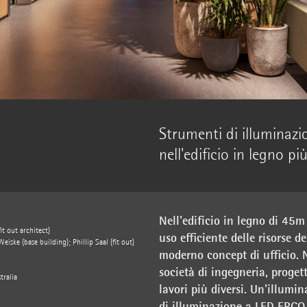
Strumenti di illuminazi
nell'edificio in legno più
Nell'edificio in legno di 45m 
t out architect)
uso efficiente delle risorse d
iske (base building); Phillip Saal (fit out)
moderno concept di ufficio. 
società di ingegneria, proget
tralia
lavori più diversi. Un'illumin
di illuminazione a LED ERCO 