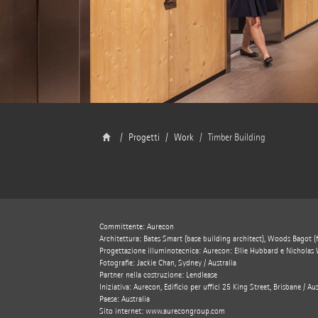
Progetti
Work
Timber Building
Committente: Aurecon
Architettura: Bates Smart (base building architect), Woods Bagot (fi
Progettazione illuminotecnica: Aurecon: Ellie Hubbard e Nicholas We
Fotografie: Jackie Chan, Sydney / Australia
Partner nella costruzione: Lendlease
Iniziativa: Aurecon, Edificio per uffici 25 King Street, Brisbane / Aus
Paese: Australia
Sito internet:
www.aurecongroup.com