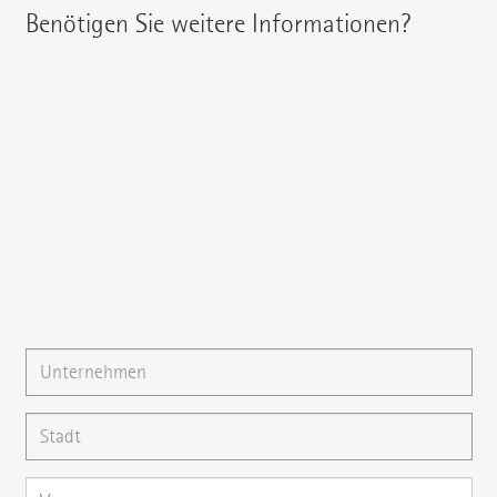
Benötigen Sie weitere Informationen?
Ihren regionalen Ansprechpartner erreichen Sie unter:
{{fon}}
{{email}}
Gerne können Sie uns auch eine
E-Mail
schreiben oder
Ihre Frage direkt hier stellen