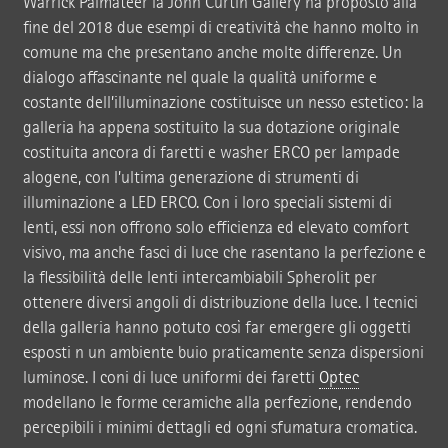
Warrick Palmateer la John Curtin Gallery ha proposto alla
fine del 2018 due esempi di creatività che hanno molto in
comune ma che presentano anche molte differenze. Un
dialogo affascinante nel quale la qualità uniforme e
costante dell’illuminazione costituisce un nesso estetico: la
galleria ha appena sostituito la sua dotazione originale
costituita ancora di faretti e washer ERCO per lampade
alogene, con l’ultima generazione di strumenti di
illuminazione a LED ERCO. Con i loro speciali sistemi di
lenti, essi non offrono solo efficienza ed elevato comfort
visivo, ma anche fasci di luce che rasentano la perfezione e
la flessibilità delle lenti intercambiabili Spherolit per
ottenere diversi angoli di distribuzione della luce. I tecnici
della galleria hanno potuto così far emergere gli oggetti
esposti n un ambiente buio praticamente senza dispersioni
luminose. I coni di luce uniformi dei faretti
Optec
modellano le forme ceramiche alla perfezione, rendendo
percepibili i minimi dettagli ed ogni sfumatura cromatica.