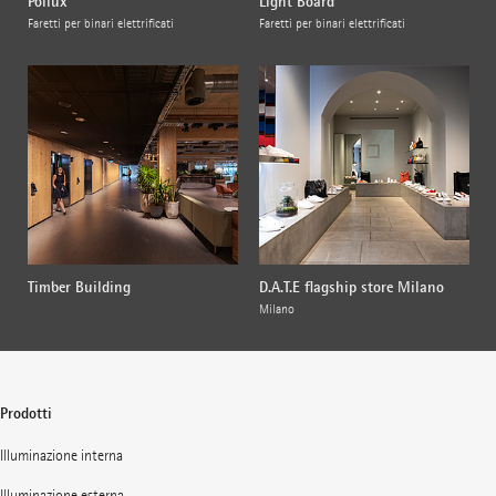
Pollux
Light Board
Faretti per binari elettrificati
Faretti per binari elettrificati
Timber Building
D.A.T.E flagship store Milano
Milano
Prodotti
Illuminazione interna
Illuminazione esterna