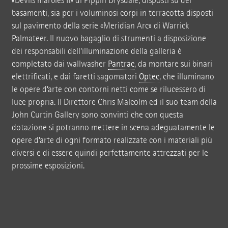
«Devils marbles II» di Pippin Drysdale, disposti su dei
basamenti, sia per i voluminosi corpi in terracotta disposti
sul pavimento della serie «Meridian Arc» di Warrick
Palmateer. Il nuovo bagaglio di strumenti a disposizione
dei responsabili dell’illuminazione della galleria è
completato dai wallwasher
Pantrac
, da montare sui binari
elettrificati, e dai faretti sagomatori
Optec
, che illuminano
le opere d’arte con contorni netti come se rilucessero di
luce propria. Il Direttore Chris Malcolm ed il suo team della
John Curtin Gallery sono convinti che con questa
dotazione si potranno mettere in scena adeguatamente le
opere d’arte di ogni formato realizzate con i materiali più
diversi e di essere quindi perfettamente attrezzati per le
prossime esposizioni.