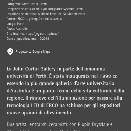
Fotografie: Matt Devlin, Perth
Integrazione del sistema: Lynx Integrated Systems, Perth
Installazione elettrica: Williams Electrical Service, Balcatta
Partner ERCO: Lighting Options Australia
Luogo: Perth
Paese: Australia
Sito internet:
https://jcg.curtin.edu.au/
Data di pubblicazione: 10.2019
Progetto su Google Maps
La John Curtin Gallery fa parte dell’omonima
università di Perth. È stata inaugurata nel 1998 ed
essendo la più grande galleria d’arte universitaria
d’Australia è un punto fermo della vita culturale della
regione. Il rinnovo dell’illuminazione per passare alla
tecnologia LED di ERCO ha schiuso per gli espositori
nuove opzioni di allestimento.
Due artisti, entrambi ceramisti: con Pippin Drysdale e