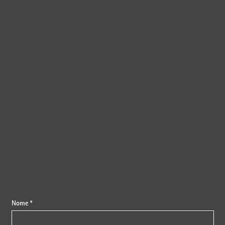
{{fon}}
Nome *