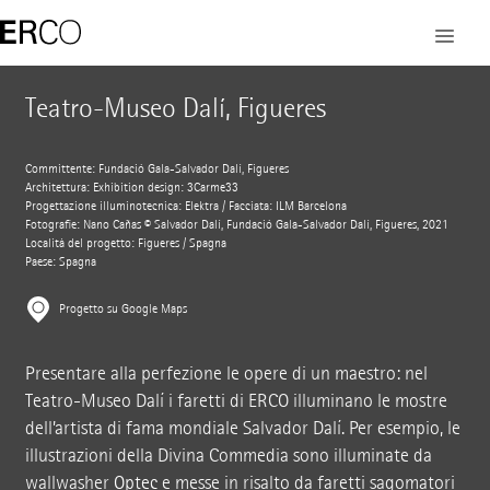
Teatro-Museo Dalí, Figueres
Committente: Fundació Gala-Salvador Dalí, Figueres
Architettura: Exhibition design: 3Carme33
Progettazione illuminotecnica: Elektra / Facciata: ILM Barcelona
Fotografie: Nano Cañas © Salvador Dalí, Fundació Gala-Salvador Dalí, Figueres, 2021
Località del progetto: Figueres / Spagna
Paese: Spagna
Progetto su Google Maps
Presentare alla perfezione le opere di un maestro: nel
Teatro-Museo Dalí i faretti di ERCO illuminano le mostre
dell’artista di fama mondiale Salvador Dalí. Per esempio, le
illustrazioni della Divina Commedia sono illuminate da
wallwasher
Optec
e messe in risalto da faretti sagomatori