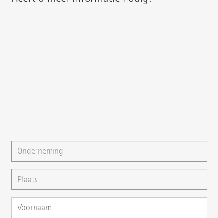
U treft uw regionale contactpersoon aan onder:
{{fon}}
{{email}}
U kunt ons ook een
E-mail
schrijven of uw vraag direct
hier stellen