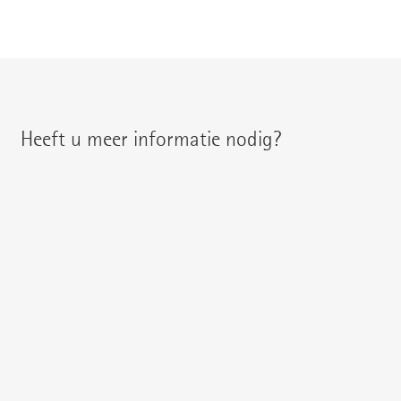
Heeft u meer informatie nodig?
U treft uw regionale contactpersoon aan onder:
{{fon}}
{{email}}
U kunt ons ook een
E-mail
schrijven of uw vraag direct
hier stellen