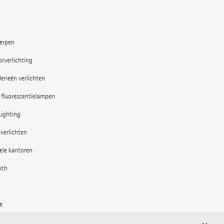
erpen
rverlichting
erieën verlichten
 fluorescentielampen
Lighting
verlichten
bele kantoren
oth
e
 de buitenruimte