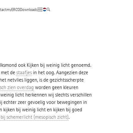
tact
myERCO
Downloads
lksmond ook Kijken bij weinig licht genoemd.
t met de
staafjes
in het oog. Aangezien deze
et netvlies liggen, is de gezichtsscherpte
sch zien overdag
worden geen kleuren
weinig licht herkennen wij slechts verschillen
 wij echter zeer gevoelig voor bewegingen in
 kijken bij weinig licht en kijken bij goed
ij schemerlicht (mesopisch zicht)
.