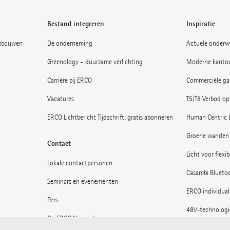
Bestand integreren
Inspiratie
gebouwen
De onderneming
Actuele onderw
Greenology – duurzame verlichting
Moderne kantoo
Carrière bij ERCO
Commerciële gal
Vacatures
T5/T8 Verbod op
ERCO Lichtbericht Tijdschrift: gratis abonneren
Human Centric 
Groene wanden 
Contact
Licht voor flexi
Lokale contactpersonen
Casambi Blueto
Seminars en evenementen
ERCO individual
Pers
48V-technologi
Op ERCO News abonneren
Musea: Licht in