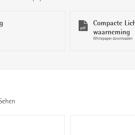
g
Compacte Lich
waarneming
Whitepaper downloaden
 Sehen