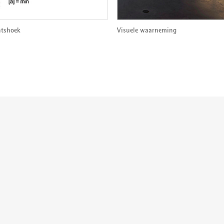
htshoek
Visuele waarneming
der: