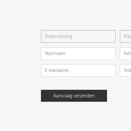
{{email}}
U kunt ons ook een
E-mail
schrijven of uw vra