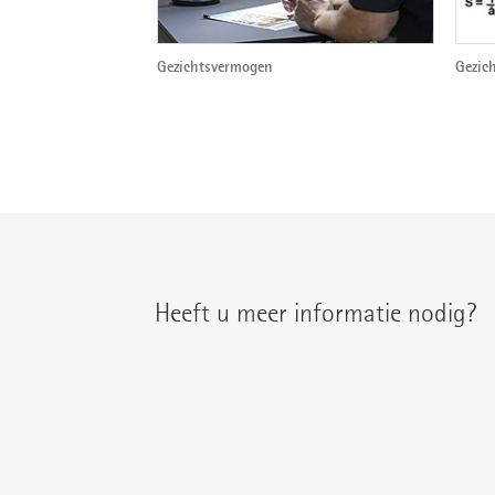
Gezichtsvermogen
Gezic
Heeft u meer informatie nodig?
U treft uw regionale contactpersoon aan on
{{fon}}